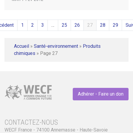
cédent
1
2
3
…
25
26
27
28
29
Sui
Accueil
»
Santé-environnement
»
Produits
chimiques
»
Page 27
Adhérer - Faire un don
CONTACTEZ-NOUS
WECF France - 74100 Annemasse - Haute-Savoie