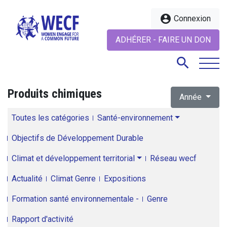
account_circle
Connexion
ADHÉRER - FAIRE UN DON
search
Produits chimiques
Année
search
Toutes les catégories
Santé-environnement
Objectifs de Développement Durable
Climat et développement territorial
Réseau wecf
Actualité
Climat Genre
Expositions
Formation santé environnementale -
Genre
Rapport d'activité