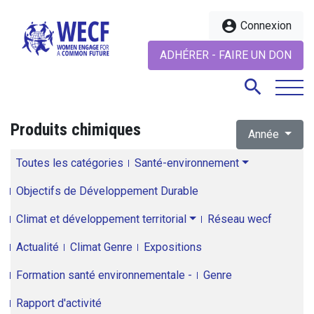
account_circle
Connexion
ADHÉRER - FAIRE UN DON
search
Produits chimiques
Année
search
Toutes les catégories
Santé-environnement
Objectifs de Développement Durable
Climat et développement territorial
Réseau wecf
Actualité
Climat Genre
Expositions
Formation santé environnementale -
Genre
Rapport d'activité