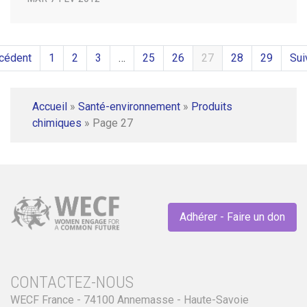
cédent
1
2
3
…
25
26
27
28
29
Sui
Accueil
»
Santé-environnement
»
Produits
chimiques
»
Page 27
Adhérer - Faire un don
CONTACTEZ-NOUS
WECF France - 74100 Annemasse - Haute-Savoie