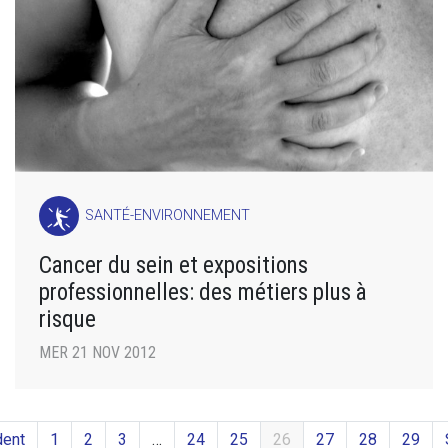
SANTÉ-ENVIRONNEMENT
Cancer du sein et expositions
professionnelles: des métiers plus à
risque
MER 21 NOV 2012
dent
1
2
3
…
24
25
26
27
28
29