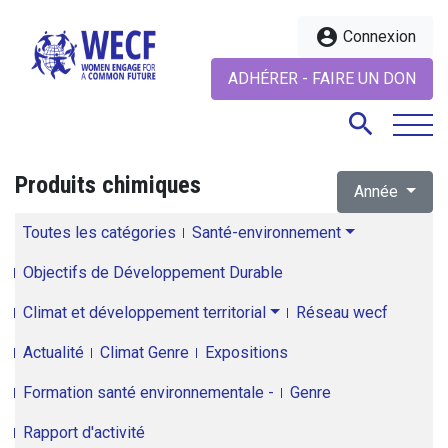
account_circle
Connexion
ADHÉRER - FAIRE UN DON
search
Produits chimiques
Année
search
Toutes les catégories
Santé-environnement
Objectifs de Développement Durable
Climat et développement territorial
Réseau wecf
Actualité
Climat Genre
Expositions
Formation santé environnementale -
Genre
Rapport d'activité