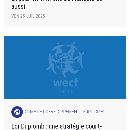
aussi.
VEN 25 JUIL 2025
public
CLIMAT ET DÉVELOPPEMENT TERRITORIAL
Loi Duplomb : une stratégie court-