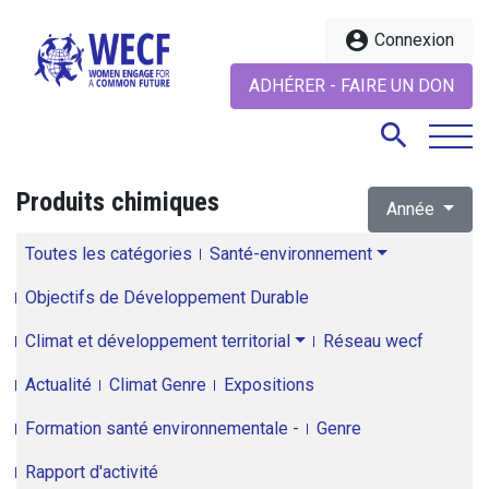
account_circle
Connexion
ADHÉRER - FAIRE UN DON
search
Produits chimiques
Année
search
Toutes les catégories
Santé-environnement
Objectifs de Développement Durable
Climat et développement territorial
Réseau wecf
Actualité
Climat Genre
Expositions
Formation santé environnementale -
Genre
Rapport d'activité