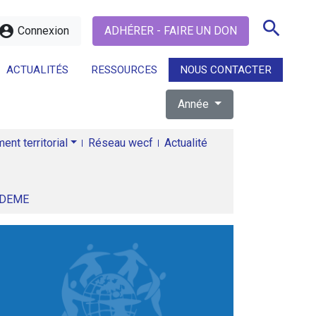
search
ccount_circle
Connexion
ADHÉRER - FAIRE UN DON
ACTUALITÉS
RESSOURCES
NOUS CONTACTER
Année
search
nt territorial
Réseau wecf
Actualité
ADEME