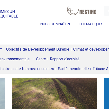
a
MMES UN
ÉQUITABLE
NOUS CONNAÎTRE
THÉMATIQUES
Objectifs de Développement Durable
Climat et développeme
environnementale -
Genre
Rapport d'activité
enfants- santé femmes enceintes
Santé menstruelle
Tribune 