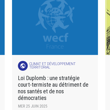
CLIMAT ET DÉVELOPPEMENT
public
TERRITORIAL
Loi Duplomb : une stratégie
court-termiste au détriment de
nos santés et de nos
démocraties
MER 25 JUIN 2025