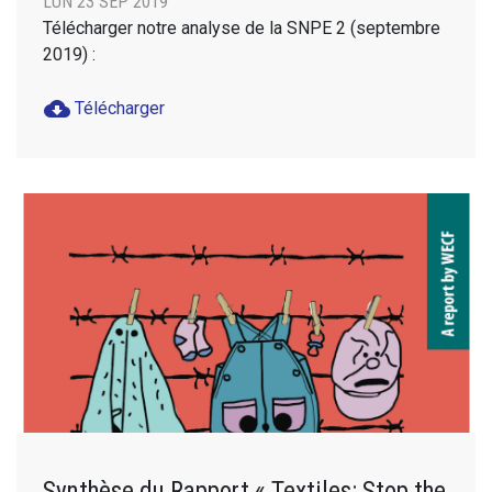
LUN 23 SEP 2019
Télécharger notre analyse de la SNPE 2 (septembre
2019) :
cloud_download
Télécharger
Synthèse du Rapport « Textiles: Stop the