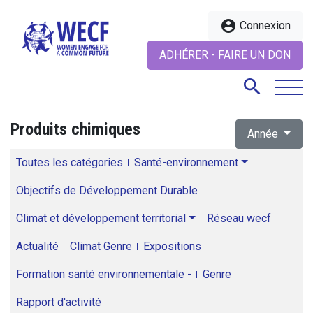
account_circle
Connexion
ADHÉRER - FAIRE UN DON
search
Produits chimiques
Année
search
Toutes les catégories
Santé-environnement
Objectifs de Développement Durable
Climat et développement territorial
Réseau wecf
Actualité
Climat Genre
Expositions
Formation santé environnementale -
Genre
Rapport d'activité