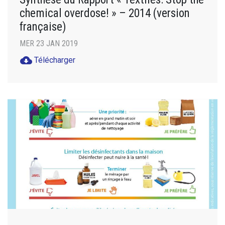
chemical overdose! » – 2014 (version
française)
MER 23 JAN 2019
cloud_download
Télécharger