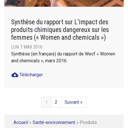
Synthèse du rapport sur L’impact des
produits chimiques dangereux sur les
femmes (« Women and chemicals »)
LUN 7 MAR 2016
Synthèse (en français) du rapport de Wecf « Women
and chemicals », mars 2016.
cloud_download
Télécharger
1
2
Suivant »
Accueil
»
Santé-environnement
»
Produits