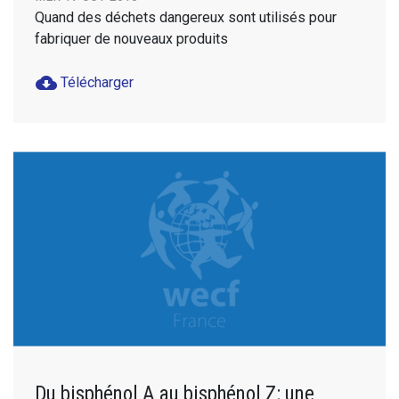
Quand des déchets dangereux sont utilisés pour
fabriquer de nouveaux produits
cloud_download
Télécharger
Du bisphénol A au bisphénol Z: une