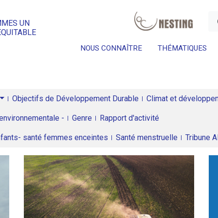
a
MMES UN
ÉQUITABLE
NOUS CONNAÎTRE
THÉMATIQUES
Objectifs de Développement Durable
Climat et développeme
environnementale -
Genre
Rapport d'activité
enfants- santé femmes enceintes
Santé menstruelle
Tribune 