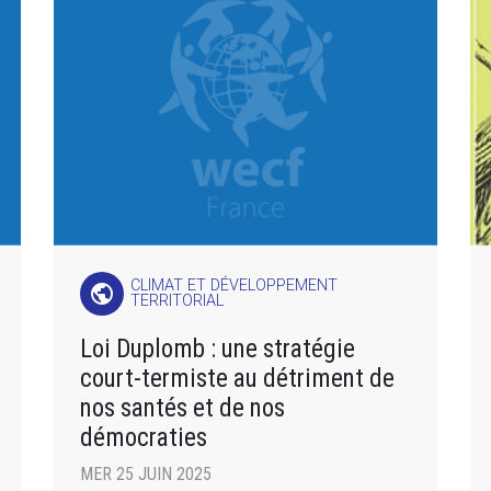
CLIMAT ET DÉVELOPPEMENT
public
TERRITORIAL
Loi Duplomb : une stratégie
court-termiste au détriment de
nos santés et de nos
démocraties
MER 25 JUIN 2025