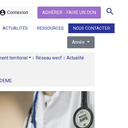
search
ccount_circle
Connexion
ADHÉRER - FAIRE UN DON
ACTUALITÉS
RESSOURCES
NOUS CONTACTER
Année
search
nt territorial
Réseau wecf
Actualité
ADEME