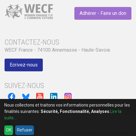
Adhérer - Faire un don
CONTACTEZ-NOUS
WECF France - 74100 Annemasse - Haute-Savoie
Ecrivez-nous
SUIVEZ-NOUS
Nous collectons et traitons vos informations personnelles pour les
finalités suivantes:
Sécurité, Fonctionnalité, Analyses
.
Lire la
suite...
language
OK
Refuser
-
-
Plan du site
Mentions légales
YoTech