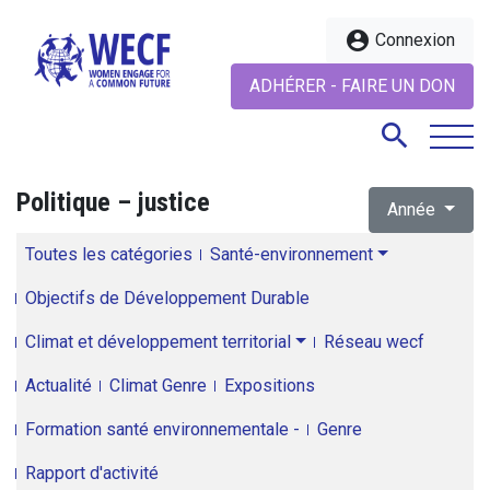
account_circle
Connexion
ADHÉRER - FAIRE UN DON
search
Politique – justice
Année
search
Toutes les catégories
Santé-environnement
Objectifs de Développement Durable
Climat et développement territorial
Réseau wecf
Actualité
Climat Genre
Expositions
Formation santé environnementale -
Genre
Rapport d'activité