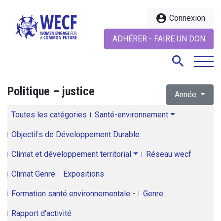
account_circle
Connexion
ADHÉRER - FAIRE UN DON
search
Politique – justice
Année
search
Toutes les catégories
Santé-environnement
Objectifs de Développement Durable
Climat et développement territorial
Réseau wecf
Climat Genre
Expositions
Formation santé environnementale -
Genre
Rapport d'activité