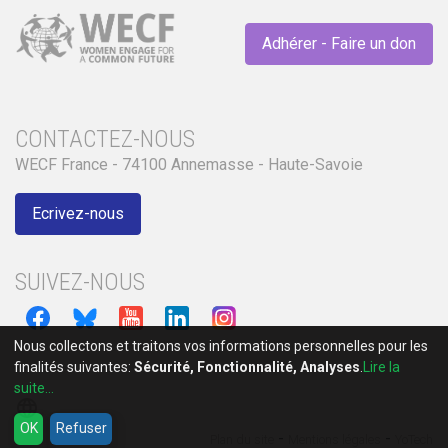
Adhérer - Faire un don
CONTACTEZ-NOUS
WECF France - 74100 Annemasse - Haute-Savoie
Ecrivez-nous
SUIVEZ-NOUS
Nous collectons et traitons vos informations personnelles pour les
finalités suivantes:
Sécurité, Fonctionnalité, Analyses
.
Lire la
suite...
language
OK
Refuser
-
-
Plan du site
Mentions légales
YoTech