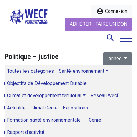
account_circle
Connexion
ADHÉRER - FAIRE UN DON
search
Politique – justice
Année
search
Toutes les catégories
Santé-environnement
Objectifs de Développement Durable
Climat et développement territorial
Réseau wecf
Actualité
Climat Genre
Expositions
Formation santé environnementale -
Genre
Rapport d'activité