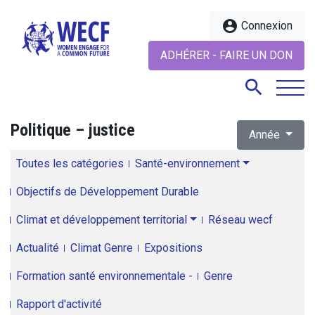
account_circle
Connexion
ADHÉRER - FAIRE UN DON
search
Politique – justice
Année
search
Toutes les catégories
Santé-environnement
Objectifs de Développement Durable
Climat et développement territorial
Réseau wecf
Actualité
Climat Genre
Expositions
Formation santé environnementale -
Genre
Rapport d'activité