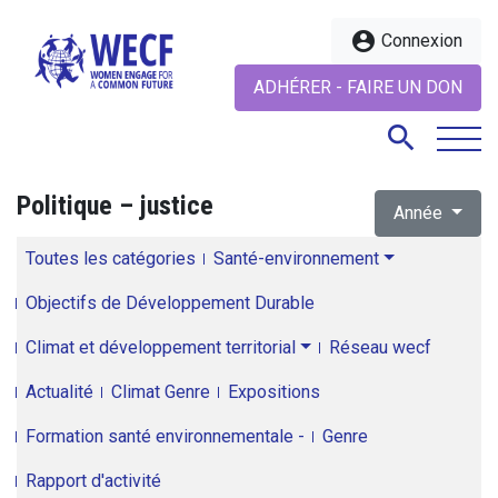
account_circle
Connexion
ADHÉRER - FAIRE UN DON
search
Politique – justice
Année
search
Toutes les catégories
Santé-environnement
Objectifs de Développement Durable
Climat et développement territorial
Réseau wecf
Actualité
Climat Genre
Expositions
Formation santé environnementale -
Genre
Rapport d'activité