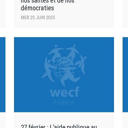
nos santés et de nos
démocraties
MER 25 JUIN 2025
27 février : L’aide publique au