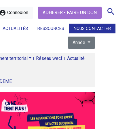
search
ccount_circle
Connexion
ADHÉRER - FAIRE UN DON
ACTUALITÉS
RESSOURCES
NOUS CONTACTER
Année
search
nt territorial
Réseau wecf
Actualité
ADEME