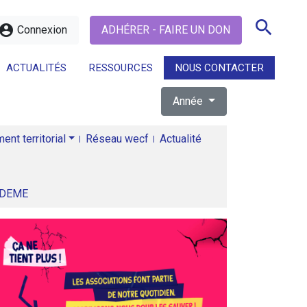
search
ccount_circle
Connexion
ADHÉRER - FAIRE UN DON
ACTUALITÉS
RESSOURCES
NOUS CONTACTER
Année
search
nt territorial
Réseau wecf
Actualité
ADEME