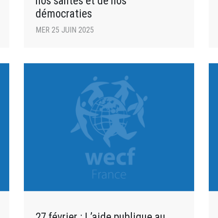
nos santés et de nos
démocraties
MER 25 JUIN 2025
27 février : L’aide publique au