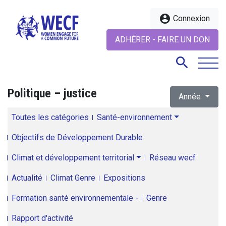
account_circle
Connexion
ADHÉRER - FAIRE UN DON
search
Politique – justice
Année
search
Toutes les catégories
Santé-environnement
Objectifs de Développement Durable
Climat et développement territorial
Réseau wecf
Actualité
Climat Genre
Expositions
Formation santé environnementale -
Genre
Rapport d'activité