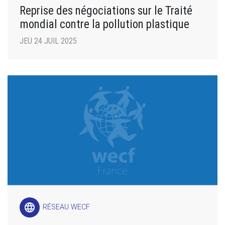
Reprise des négociations sur le Traité
mondial contre la pollution plastique
JEU 24 JUIL 2025
language
RÉSEAU WECF