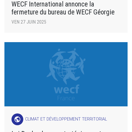
WECF International annonce la
fermeture du bureau de WECF Géorgie
VEN 27 JUIN 2025
public
CLIMAT ET DÉVELOPPEMENT TERRITORIAL