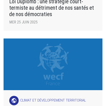
Loi Duplomb : une stratégie court-
termiste au détriment de nos santés et
de nos démocraties
MER 25 JUIN 2025
public
CLIMAT ET DÉVELOPPEMENT TERRITORIAL