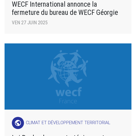
WECF International annonce la
fermeture du bureau de WECF Géorgie
VEN 27 JUIN 2025
public
CLIMAT ET DÉVELOPPEMENT TERRITORIAL