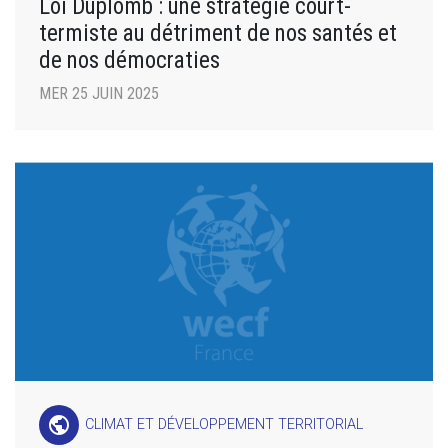
Loi Duplomb : une stratégie court-
termiste au détriment de nos santés et
de nos démocraties
MER 25 JUIN 2025
public
CLIMAT ET DÉVELOPPEMENT TERRITORIAL