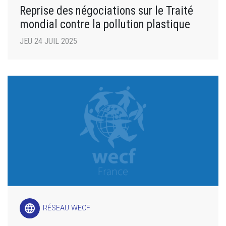
Reprise des négociations sur le Traité
mondial contre la pollution plastique
JEU 24 JUIL 2025
language
RÉSEAU WECF