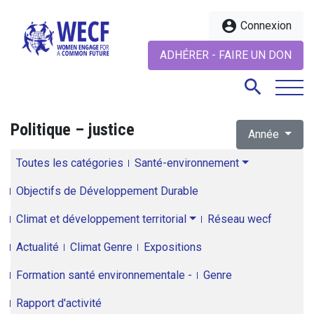
account_circle
Connexion
ADHÉRER - FAIRE UN DON
search
Politique – justice
Année
search
Toutes les catégories
Santé-environnement
Objectifs de Développement Durable
Climat et développement territorial
Réseau wecf
Actualité
Climat Genre
Expositions
Formation santé environnementale -
Genre
Rapport d'activité