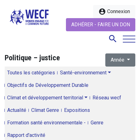
account_circle
Connexion
ADHÉRER - FAIRE UN DON
search
Politique – justice
Année
search
Toutes les catégories
Santé-environnement
Objectifs de Développement Durable
Climat et développement territorial
Réseau wecf
Actualité
Climat Genre
Expositions
Formation santé environnementale -
Genre
Rapport d'activité