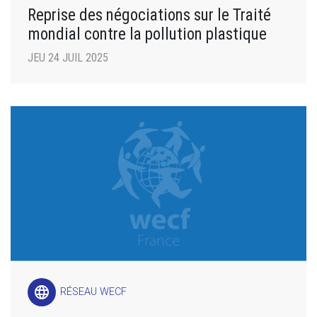
Reprise des négociations sur le Traité
mondial contre la pollution plastique
JEU 24 JUIL 2025
language
RÉSEAU WECF