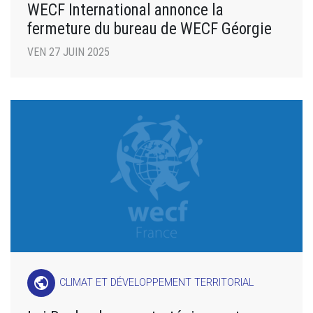
WECF International annonce la
fermeture du bureau de WECF Géorgie
VEN 27 JUIN 2025
public
CLIMAT ET DÉVELOPPEMENT TERRITORIAL