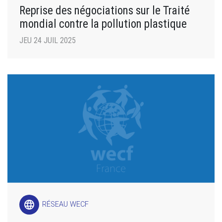
Reprise des négociations sur le Traité
mondial contre la pollution plastique
JEU 24 JUIL 2025
language
RÉSEAU WECF