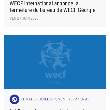
WECF International annonce la
fermeture du bureau de WECF Géorgie
VEN 27 JUIN 2025
public
CLIMAT ET DÉVELOPPEMENT TERRITORIAL