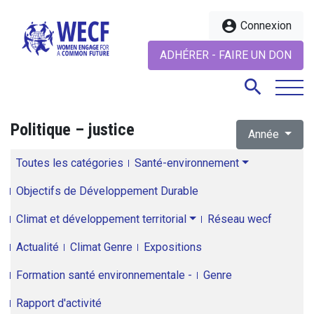
account_circle
Connexion
ADHÉRER - FAIRE UN DON
search
Politique – justice
Année
search
Toutes les catégories
Santé-environnement
Objectifs de Développement Durable
Climat et développement territorial
Réseau wecf
Actualité
Climat Genre
Expositions
Formation santé environnementale -
Genre
Rapport d'activité