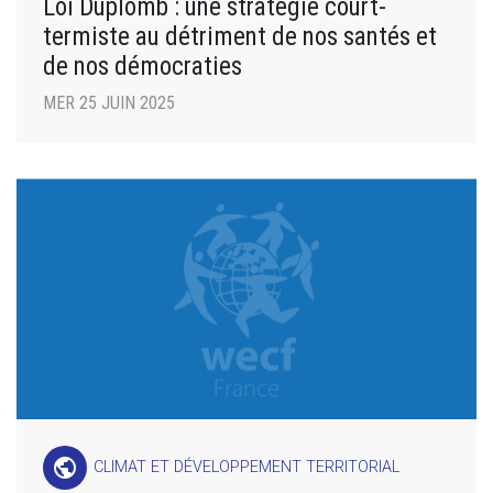
Loi Duplomb : une stratégie court-
termiste au détriment de nos santés et
de nos démocraties
MER 25 JUIN 2025
public
CLIMAT ET DÉVELOPPEMENT TERRITORIAL