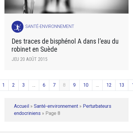
SANTÉ-ENVIRONNEMENT
Des traces de bisphénol A dans l’eau du
robinet en Suède
JEU 20 AOÛT 2015
1
2
3
…
6
7
8
9
10
…
12
13
Accueil
»
Santé-environnement
»
Perturbateurs
endocriniens
»
Page 8