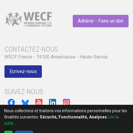
Adhérer - Faire un don
CONTACTEZ-NOUS
WECF France - 74100 Annemasse - Haute-Savoie
Ecrivez-nous
SUIVEZ-NOUS
Nous collectons et traitons vos informations personnelles pour les
finalités suivantes:
Sécurité, Fonctionnalité, Analyses
.
Lire la
suite...
language