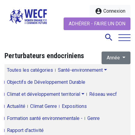
account_circle
Connexion
ADHÉRER - FAIRE UN DON
search
Perturbateurs endocriniens
Année
search
Toutes les catégories
Santé-environnement
Objectifs de Développement Durable
Climat et développement territorial
Réseau wecf
Actualité
Climat Genre
Expositions
Formation santé environnementale -
Genre
Rapport d'activité