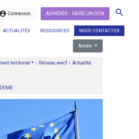
search
ccount_circle
Connexion
ADHÉRER - FAIRE UN DON
ACTUALITÉS
RESSOURCES
NOUS CONTACTER
Année
search
nt territorial
Réseau wecf
Actualité
ADEME