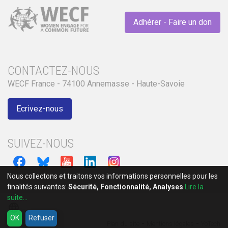
Adhérer - Faire un don
CONTACTEZ-NOUS
WECF France - 74100 Annemasse - Haute-Savoie
Ecrivez-nous
SUIVEZ-NOUS
Nous collectons et traitons vos informations personnelles pour les
finalités suivantes:
Sécurité, Fonctionnalité, Analyses
.
Lire la
suite...
language
OK
Refuser
-
-
Plan du site
Mentions légales
YoTech