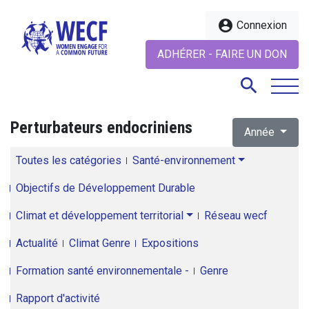
account_circle
Connexion
ADHÉRER - FAIRE UN DON
search
Perturbateurs endocriniens
Année
search
Toutes les catégories
Santé-environnement
Objectifs de Développement Durable
Climat et développement territorial
Réseau wecf
Actualité
Climat Genre
Expositions
Formation santé environnementale -
Genre
Rapport d'activité