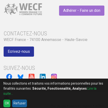
Adhérer - Faire un don
CONTACTEZ-NOUS
WECF France - 74100 Annemasse - Haute-Savoie
Ecrivez-nous
SUIVEZ-NOUS
Nous collectons et traitons vos informations personnelles pour les
finalités suivantes:
Sécurité, Fonctionnalité, Analyses
.
Lire la
suite...
language
OK
Refuser
-
-
Plan du site
Mentions légales
YoTech