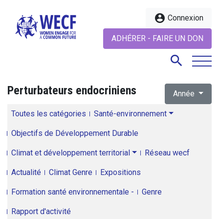
account_circle
Connexion
ADHÉRER - FAIRE UN DON
search
Perturbateurs endocriniens
Année
search
Toutes les catégories
Santé-environnement
Objectifs de Développement Durable
Climat et développement territorial
Réseau wecf
Actualité
Climat Genre
Expositions
Formation santé environnementale -
Genre
Rapport d'activité