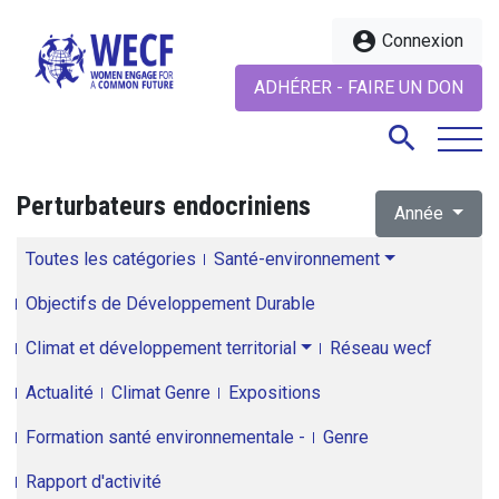
account_circle
Connexion
ADHÉRER - FAIRE UN DON
search
Perturbateurs endocriniens
Année
search
Toutes les catégories
Santé-environnement
Objectifs de Développement Durable
Climat et développement territorial
Réseau wecf
Actualité
Climat Genre
Expositions
Formation santé environnementale -
Genre
Rapport d'activité