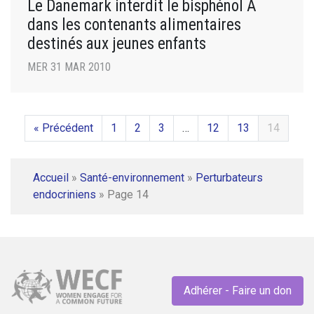
Le Danemark interdit le bisphénol A
dans les contenants alimentaires
destinés aux jeunes enfants
MER 31 MAR 2010
« Précédent
1
2
3
…
12
13
14
Accueil
»
Santé-environnement
»
Perturbateurs
endocriniens
»
Page 14
Adhérer - Faire un don