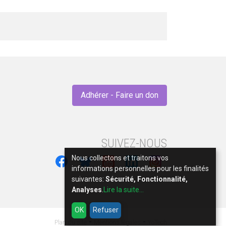
Adhérer - Faire un don
SUIVEZ-NOUS
Nous collectons et traitons vos
informations personnelles pour les finalités
suivantes:
Sécurité, Fonctionnalité,
Analyses
.
Lire la suite...
OK
Refuser
-
-
Plan du site
Mentions légales
YoTech