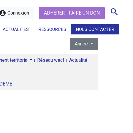
search
ccount_circle
Connexion
ADHÉRER - FAIRE UN DON
ACTUALITÉS
RESSOURCES
NOUS CONTACTER
Année
search
nt territorial
Réseau wecf
Actualité
ADEME