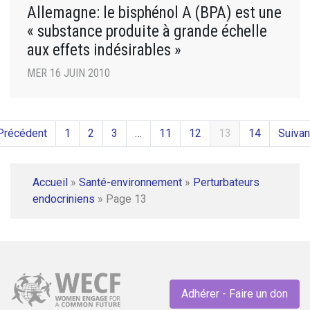
Allemagne: le bisphénol A (BPA) est une
« substance produite à grande échelle
aux effets indésirables »
MER 16 JUIN 2010
Précédent
1
2
3
…
11
12
13
14
Suivan
Accueil
»
Santé-environnement
»
Perturbateurs
endocriniens
»
Page 13
Adhérer - Faire un don