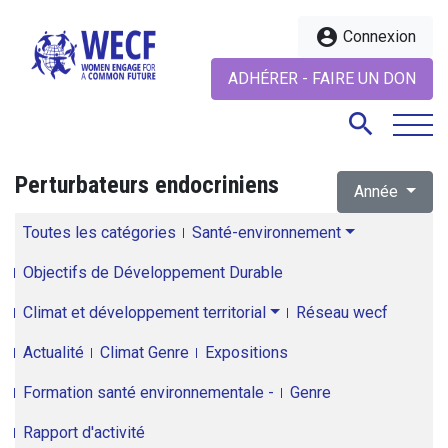
account_circle
Connexion
ADHÉRER - FAIRE UN DON
search
Perturbateurs endocriniens
Année
search
Toutes les catégories
Santé-environnement
Objectifs de Développement Durable
Climat et développement territorial
Réseau wecf
Actualité
Climat Genre
Expositions
Formation santé environnementale -
Genre
Rapport d'activité