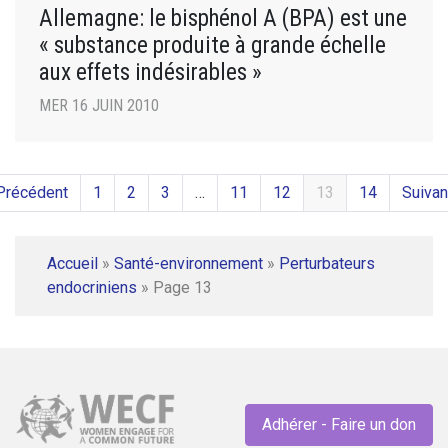
Allemagne: le bisphénol A (BPA) est une
« substance produite à grande échelle
aux effets indésirables »
MER 16 JUIN 2010
Précédent
1
2
3
…
11
12
13
14
Suivan
Accueil
»
Santé-environnement
»
Perturbateurs
endocriniens
»
Page 13
Adhérer - Faire un don