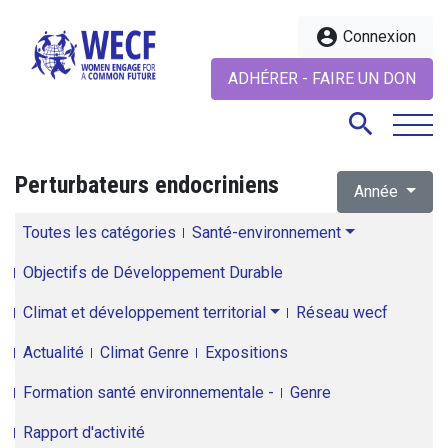
account_circle
Connexion
ADHÉRER - FAIRE UN DON
search
Perturbateurs endocriniens
Année
search
Toutes les catégories
Santé-environnement
Objectifs de Développement Durable
Climat et développement territorial
Réseau wecf
Actualité
Climat Genre
Expositions
Formation santé environnementale -
Genre
Rapport d'activité