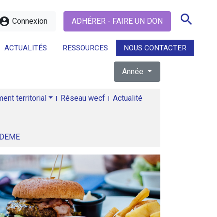
search
ccount_circle
Connexion
ADHÉRER - FAIRE UN DON
ACTUALITÉS
RESSOURCES
NOUS CONTACTER
Année
search
nt territorial
Réseau wecf
Actualité
ADEME