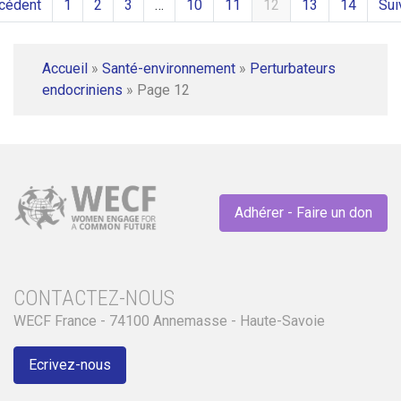
cédent
1
2
3
…
10
11
12
13
14
Sui
Accueil
»
Santé-environnement
»
Perturbateurs
endocriniens
»
Page 12
Adhérer - Faire un don
CONTACTEZ-NOUS
WECF France - 74100 Annemasse - Haute-Savoie
Ecrivez-nous