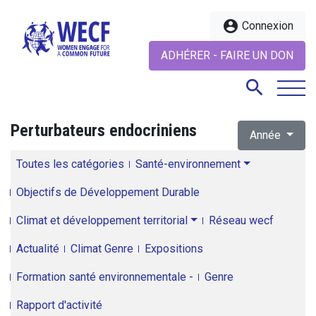
account_circle
Connexion
ADHÉRER - FAIRE UN DON
search
Perturbateurs endocriniens
Année
search
Toutes les catégories
Santé-environnement
Objectifs de Développement Durable
Climat et développement territorial
Réseau wecf
Actualité
Climat Genre
Expositions
Formation santé environnementale -
Genre
Rapport d'activité