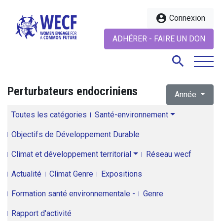
account_circle
Connexion
ADHÉRER - FAIRE UN DON
search
Perturbateurs endocriniens
Année
search
Toutes les catégories
Santé-environnement
Objectifs de Développement Durable
Climat et développement territorial
Réseau wecf
Actualité
Climat Genre
Expositions
Formation santé environnementale -
Genre
Rapport d'activité