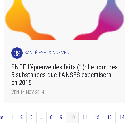
SANTÉ-ENVIRONNEMENT
SNPE l’épreuve des faits (1): Le nom des
5 substances que l’ANSES expertisera
en 2015
VEN 14 NOV 2014
nt
1
2
3
…
8
9
10
11
12
13
14