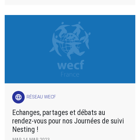
language
RÉSEAU WECF
Echanges, partages et débats au
rendez-vous pour nos Journées de suivi
Nesting !
MAR 14 MAR 2023