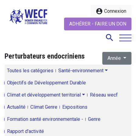
account_circle
Connexion
ADHÉRER - FAIRE UN DON
search
Perturbateurs endocriniens
Année
search
Toutes les catégories
Santé-environnement
Objectifs de Développement Durable
Climat et développement territorial
Réseau wecf
Actualité
Climat Genre
Expositions
Formation santé environnementale -
Genre
Rapport d'activité