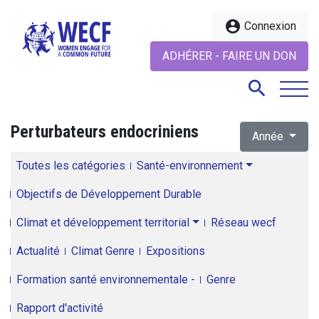
account_circle
Connexion
ADHÉRER - FAIRE UN DON
search
Perturbateurs endocriniens
Année
search
Toutes les catégories
Santé-environnement
Objectifs de Développement Durable
Climat et développement territorial
Réseau wecf
Actualité
Climat Genre
Expositions
Formation santé environnementale -
Genre
Rapport d'activité