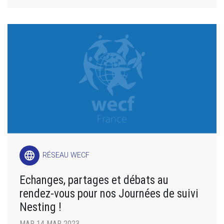
language
RÉSEAU WECF
Echanges, partages et débats au
rendez-vous pour nos Journées de suivi
Nesting !
MAR 14 MAR 2023