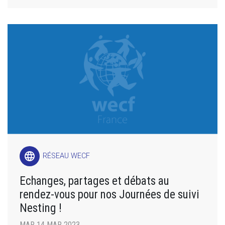
language
RÉSEAU WECF
Echanges, partages et débats au
rendez-vous pour nos Journées de suivi
Nesting !
MAR 14 MAR 2023