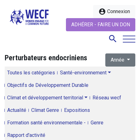
account_circle
Connexion
ADHÉRER - FAIRE UN DON
search
Perturbateurs endocriniens
Année
search
Toutes les catégories
Santé-environnement
Objectifs de Développement Durable
Climat et développement territorial
Réseau wecf
Actualité
Climat Genre
Expositions
Formation santé environnementale -
Genre
Rapport d'activité