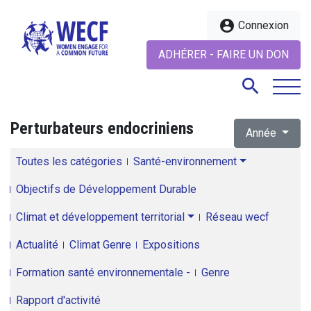
account_circle
Connexion
ADHÉRER - FAIRE UN DON
search
Perturbateurs endocriniens
Année
search
Toutes les catégories
Santé-environnement
Objectifs de Développement Durable
Climat et développement territorial
Réseau wecf
Actualité
Climat Genre
Expositions
Formation santé environnementale -
Genre
Rapport d'activité