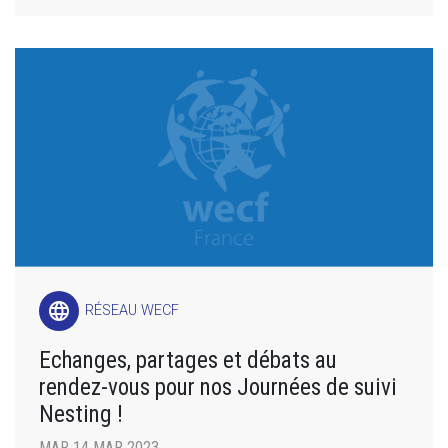
language
RÉSEAU WECF
Echanges, partages et débats au
rendez-vous pour nos Journées de suivi
Nesting !
MAR 14 MAR 2023