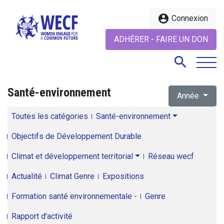
account_circle
Connexion
ADHÉRER - FAIRE UN DON
search
Santé-environnement
Année
search
Toutes les catégories
Santé-environnement
Objectifs de Développement Durable
Climat et développement territorial
Réseau wecf
Actualité
Climat Genre
Expositions
Formation santé environnementale -
Genre
Rapport d'activité