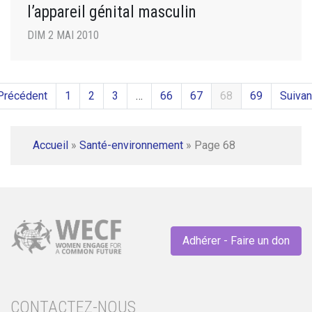
l’appareil génital masculin
DIM 2 MAI 2010
Précédent
1
2
3
…
66
67
68
69
Suivan
Accueil
»
Santé-environnement
»
Page 68
Adhérer - Faire un don
CONTACTEZ-NOUS