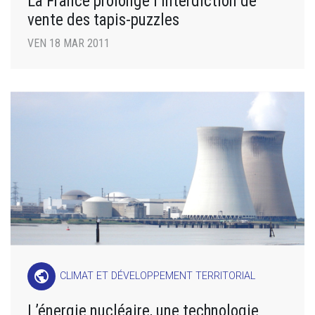
La France prolonge l’interdiction de
vente des tapis-puzzles
VEN 18 MAR 2011
public
CLIMAT ET DÉVELOPPEMENT TERRITORIAL
L’énergie nucléaire, une technologie