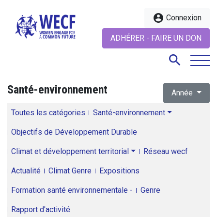
account_circle
Connexion
ADHÉRER - FAIRE UN DON
search
Santé-environnement
Année
search
Toutes les catégories
Santé-environnement
Objectifs de Développement Durable
Climat et développement territorial
Réseau wecf
Actualité
Climat Genre
Expositions
Formation santé environnementale -
Genre
Rapport d'activité