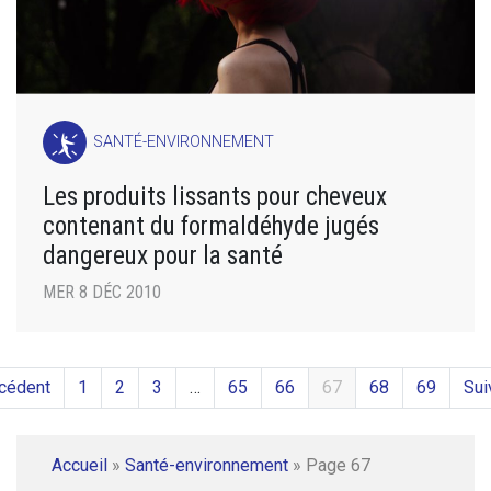
SANTÉ-ENVIRONNEMENT
Les produits lissants pour cheveux
contenant du formaldéhyde jugés
dangereux pour la santé
MER 8 DÉC 2010
cédent
1
2
3
…
65
66
67
68
69
Sui
Accueil
»
Santé-environnement
»
Page 67