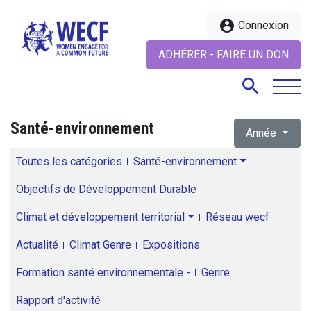
account_circle
Connexion
ADHÉRER - FAIRE UN DON
search
Santé-environnement
Année
search
Toutes les catégories
Santé-environnement
Objectifs de Développement Durable
Climat et développement territorial
Réseau wecf
Actualité
Climat Genre
Expositions
Formation santé environnementale -
Genre
Rapport d'activité