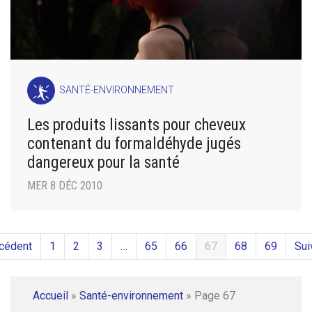
SANTÉ-ENVIRONNEMENT
Les produits lissants pour cheveux
contenant du formaldéhyde jugés
dangereux pour la santé
MER 8 DÉC 2010
cédent
1
2
3
…
65
66
67
68
69
Sui
Accueil
»
Santé-environnement
»
Page 67