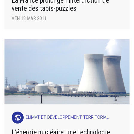
La France prolonge l’interdiction de
vente des tapis-puzzles
VEN 18 MAR 2011
public
CLIMAT ET DÉVELOPPEMENT TERRITORIAL
L’énergie nucléaire, une technologie