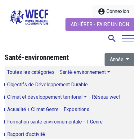
account_circle
Connexion
ADHÉRER - FAIRE UN DON
search
Santé-environnement
Année
search
Toutes les catégories
Santé-environnement
Objectifs de Développement Durable
Climat et développement territorial
Réseau wecf
Actualité
Climat Genre
Expositions
Formation santé environnementale -
Genre
Rapport d'activité