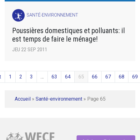
SANTÉ-ENVIRONNEMENT
Poussières domestiques et polluants: il
est temps de faire le ménage!
JEU 22 SEP 2011
t
1
2
3
…
63
64
65
66
67
68
69
Accueil
»
Santé-environnement
»
Page 65