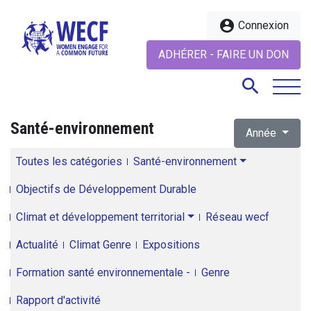
account_circle
Connexion
ADHÉRER - FAIRE UN DON
search
Santé-environnement
Année
search
Toutes les catégories
Santé-environnement
Objectifs de Développement Durable
Climat et développement territorial
Réseau wecf
Actualité
Climat Genre
Expositions
Formation santé environnementale -
Genre
Rapport d'activité