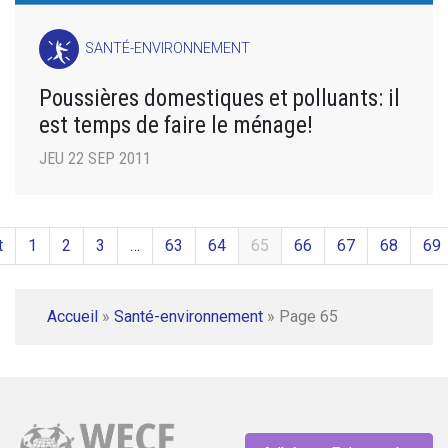
SANTÉ-ENVIRONNEMENT
Poussières domestiques et polluants: il
est temps de faire le ménage!
JEU 22 SEP 2011
t
1
2
3
…
63
64
65
66
67
68
69
Accueil
»
Santé-environnement
»
Page 65