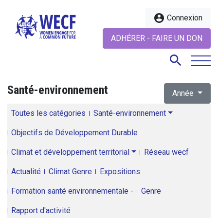
account_circle
Connexion
ADHÉRER - FAIRE UN DON
search
Santé-environnement
Année
search
Toutes les catégories
Santé-environnement
Objectifs de Développement Durable
Climat et développement territorial
Réseau wecf
Actualité
Climat Genre
Expositions
Formation santé environnementale -
Genre
Rapport d'activité