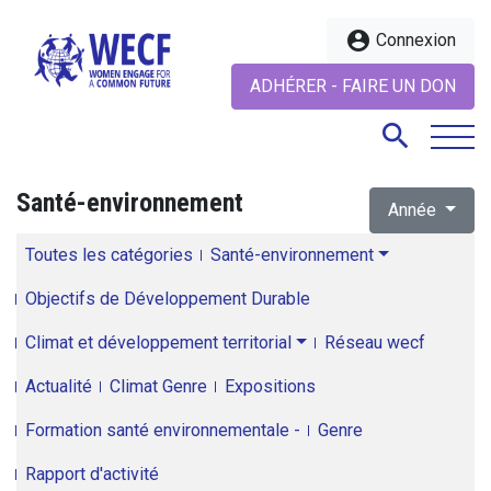
account_circle
Connexion
ADHÉRER - FAIRE UN DON
search
Santé-environnement
Année
search
Toutes les catégories
Santé-environnement
Objectifs de Développement Durable
Climat et développement territorial
Réseau wecf
Actualité
Climat Genre
Expositions
Formation santé environnementale -
Genre
Rapport d'activité