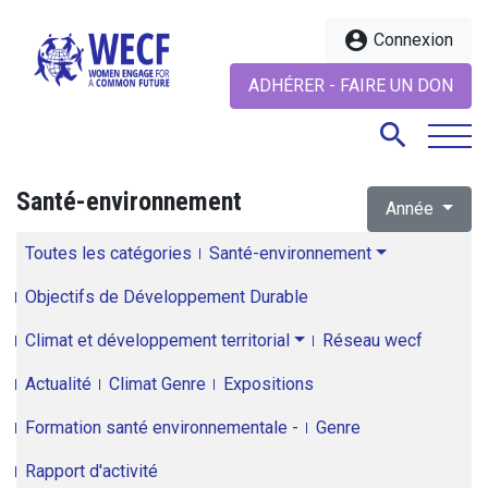
account_circle
Connexion
ADHÉRER - FAIRE UN DON
search
Santé-environnement
Année
search
Toutes les catégories
Santé-environnement
Objectifs de Développement Durable
Climat et développement territorial
Réseau wecf
Actualité
Climat Genre
Expositions
Formation santé environnementale -
Genre
Rapport d'activité