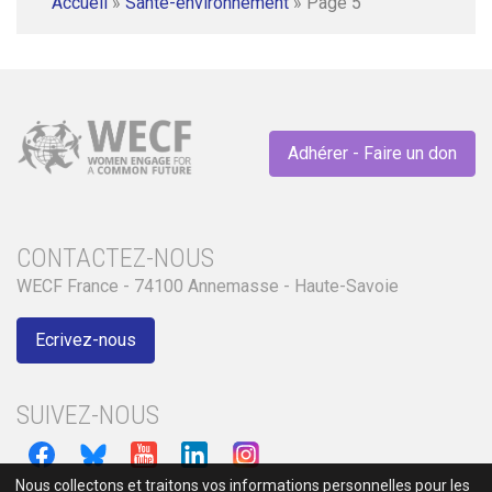
Accueil
»
Santé-environnement
»
Page 5
Adhérer - Faire un don
CONTACTEZ-NOUS
WECF France - 74100 Annemasse - Haute-Savoie
Ecrivez-nous
SUIVEZ-NOUS
Nous collectons et traitons vos informations personnelles pour les