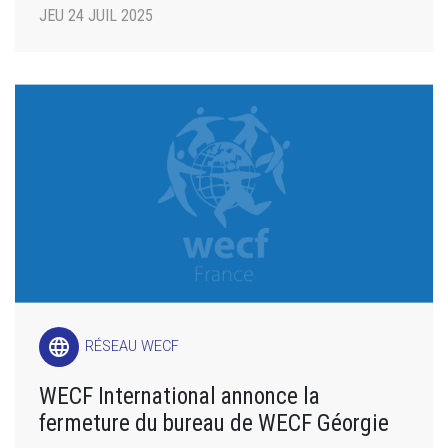
JEU 24 JUIL 2025
language
RÉSEAU WECF
WECF International annonce la
fermeture du bureau de WECF Géorgie