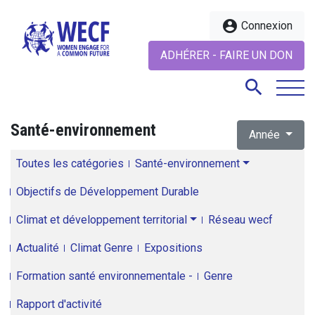
account_circle
Connexion
ADHÉRER - FAIRE UN DON
search
Santé-environnement
Année
search
Toutes les catégories
Santé-environnement
Objectifs de Développement Durable
Climat et développement territorial
Réseau wecf
Actualité
Climat Genre
Expositions
Formation santé environnementale -
Genre
Rapport d'activité