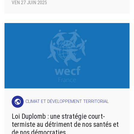
VEN 27 JUIN 2025
public
CLIMAT ET DÉVELOPPEMENT TERRITORIAL
Loi Duplomb : une stratégie court-
termiste au détriment de nos santés et
de nos démocraties