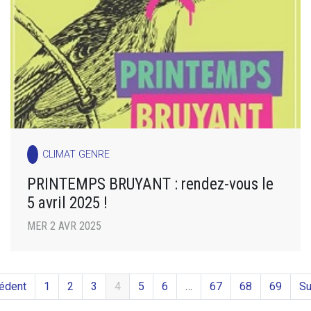
CLIMAT GENRE
PRINTEMPS BRUYANT : rendez-vous le
5 avril 2025 !
MER 2 AVR 2025
édent
1
2
3
4
5
6
…
67
68
69
Su