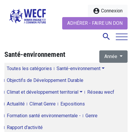
account_circle
Connexion
ADHÉRER - FAIRE UN DON
search
Santé-environnement
Année
search
Toutes les catégories
Santé-environnement
Objectifs de Développement Durable
Climat et développement territorial
Réseau wecf
Actualité
Climat Genre
Expositions
Formation santé environnementale -
Genre
Rapport d'activité