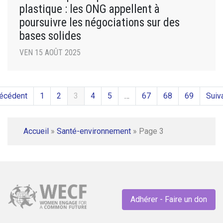
plastique : les ONG appellent à
poursuivre les négociations sur des
bases solides
VEN 15 AOÛT 2025
récédent
1
2
3
4
5
…
67
68
69
Suiv
Accueil
»
Santé-environnement
»
Page 3
Adhérer - Faire un don