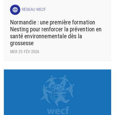
language
RÉSEAU WECF
Normandie : une première formation
Nesting pour renforcer la prévention en
santé environnementale dès la
grossesse
MER 25 FÉV 2026