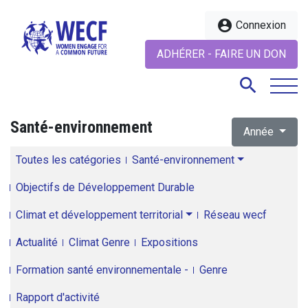
account_circle
Connexion
ADHÉRER - FAIRE UN DON
search
Santé-environnement
Année
search
Toutes les catégories
Santé-environnement
Objectifs de Développement Durable
Climat et développement territorial
Réseau wecf
Actualité
Climat Genre
Expositions
Formation santé environnementale -
Genre
Rapport d'activité