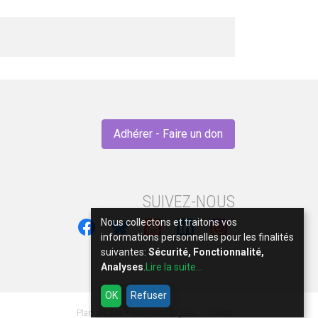
Adhérer - Faire un don
SUIVEZ-NOUS
Nous collectons et traitons vos
informations personnelles pour les finalités
suivantes:
Sécurité, Fonctionnalité,
Analyses
.
Lire la suite...
OK
Refuser
-
-
Plan du site
Mentions légales
YoTech