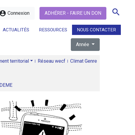
search
ccount_circle
Connexion
ADHÉRER - FAIRE UN DON
ACTUALITÉS
RESSOURCES
NOUS CONTACTER
Année
search
nt territorial
Réseau wecf
Climat Genre
ADEME