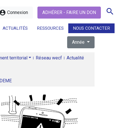
search
ccount_circle
Connexion
ADHÉRER - FAIRE UN DON
ACTUALITÉS
RESSOURCES
NOUS CONTACTER
Année
search
nt territorial
Réseau wecf
Actualité
ADEME