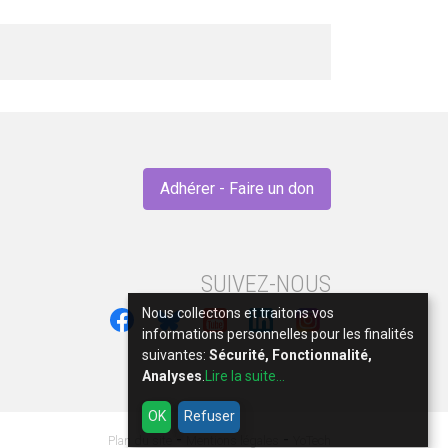
Adhérer - Faire un don
SUIVEZ-NOUS
Nous collectons et traitons vos
informations personnelles pour les finalités
suivantes:
Sécurité, Fonctionnalité,
Analyses
.
Lire la suite...
OK
Refuser
-
-
Plan du site
Mentions légales
YoTech