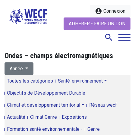
account_circle
Connexion
ADHÉRER - FAIRE UN DON
search
Ondes – champs électromagnétiques
search
Année
Toutes les catégories
Santé-environnement
Objectifs de Développement Durable
Climat et développement territorial
Réseau wecf
Actualité
Climat Genre
Expositions
Formation santé environnementale -
Genre