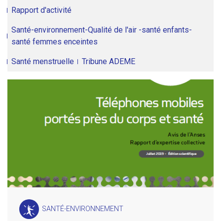
Rapport d'activité
Santé-environnement-Qualité de l'air -santé enfants-
santé femmes enceintes
Santé menstruelle
Tribune ADEME
SANTÉ-ENVIRONNEMENT