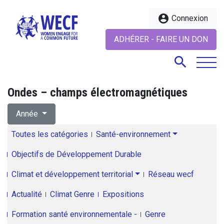
account_circle
Connexion
ADHÉRER - FAIRE UN DON
search
Ondes – champs électromagnétiques
search
Année
Toutes les catégories
Santé-environnement
Objectifs de Développement Durable
Climat et développement territorial
Réseau wecf
Actualité
Climat Genre
Expositions
Formation santé environnementale -
Genre