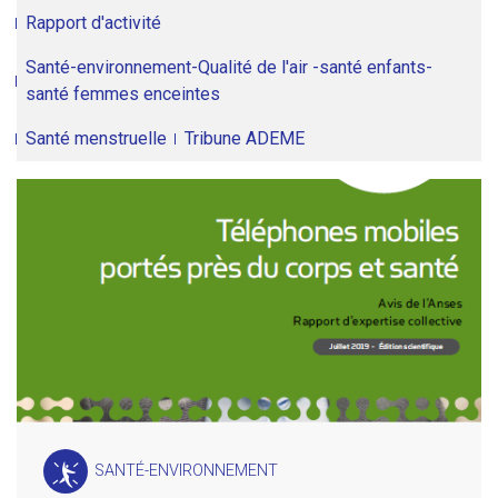
Rapport d'activité
Santé-environnement-Qualité de l'air -santé enfants-
santé femmes enceintes
Santé menstruelle
Tribune ADEME
SANTÉ-ENVIRONNEMENT